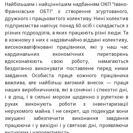
Найбільшим і найціннішим надбанням ОКП “Івано-
Франківське ОБТІ” є створення згуртованого,
дружного і працьовитого колективу. Нині колектив
підприємства налічує понад 60 осіб і складається з
різних підрозділів, в яких працюють різні люди. Та
в кожному з них є надзвичайно віддані колективу,
висококваліфіковані працівники, які у наш час
кардинальних економічних перетворень
вдосконалюють свою роботу, намагаються
бездоганно виконувати поставлене перед ними
завдання. Особиста праця кожного працівника
важлива, але найбільш вагомий внесок — праця
наших виробничників, які в сонячні і спекотні дні,
і в дощ, і в сильні морози щоденно з рулеткою в
руках виконують роботи з інвентаризації
нерухомого майна. І не секрет, що подекуди вони
змушені забезпечити виконання завдання
працюючи і у вихідні і у святкові дні, проявляючи
ентузіазм і наполегливість.