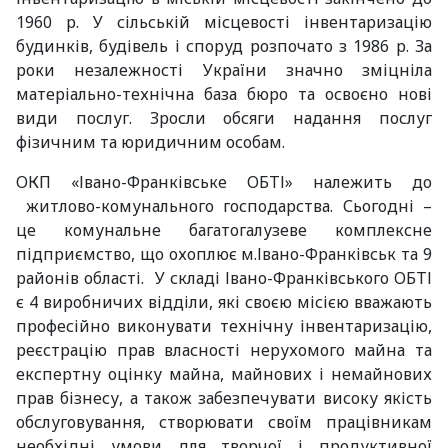
1960 р. У сільській місцевості інвентаризацію
будинків, будівель і споруд розпочато з 1986 р. За
роки незалежності України значно зміцніла
матеріально-технічна база бюро та освоєно нові
види послуг. Зросли обсяги надання послуг
фізичним та юридичним особам.
ОКП «Івано-Франківське ОБТІ» належить до
житлово-комунального господарства. Сьогодні –
це комунальне багатогалузеве комплексне
підприємство, що охоплює м.Івано-Франківськ та 9
районів області. У складі Івано-Франківського ОБТІ
є 4 виробничих відділи, які своєю місією вважають
професійно виконувати технічну інвентаризацію,
реєстрацію прав власності нерухомого майна та
експертну оцінку майна, майнових і немайнових
прав бізнесу, а також забезпечувати високу якість
обслуговування, створювати своїм працівникам
необхідні умови для творчої і продуктивної