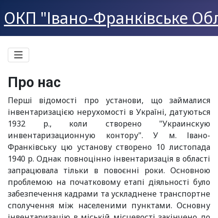
ОКП "Івано-Франківське Обл
Про нас
Перші відомості про установи, що займалися
інвентаризацією нерухомості в Україні, датуються
1932 р., коли створено "Украинскую
инвентаризационную контору". У м. Івано-
Франківську цю установу створено 10 листопада
1940 р. Однак повноцінно інвентаризація в області
запрацювала тільки в повоєнні роки. Основною
проблемою на початковому етапі діяльності було
забезпечення кадрами та ускладнене транспортне
сполучення між населеними пунктами. Основну
інвентаризацію в міській місцевості закінчено до